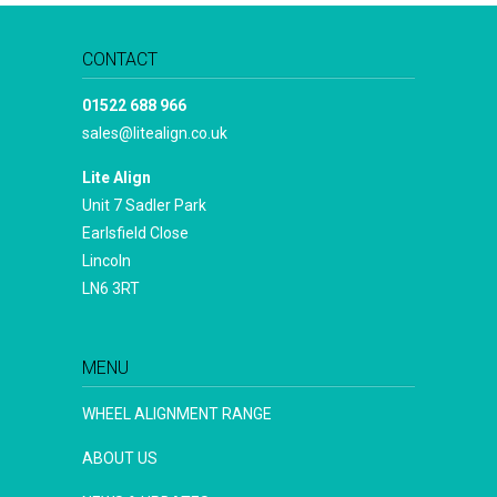
CONTACT
01522 688 966
sales@litealign.co.uk
Lite Align
Unit 7 Sadler Park
Earlsfield Close
Lincoln
LN6 3RT
MENU
WHEEL ALIGNMENT RANGE
ABOUT US